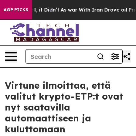
%. Well, it Didn’t
As war With Iran Drove oil Prices
AGP PICKS
Virtune ilmoittaa, että
valitut krypto-ETP:t ovat
nyt saatavilla
automaattiseen ja
kuluttomaan