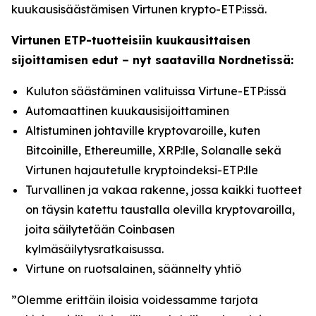
kuukausisäästämisen Virtunen krypto-ETP:issä.
Virtunen ETP-tuotteisiin kuukausittaisen
sijoittamisen edut – nyt saatavilla Nordnetissä:
Kuluton säästäminen valituissa Virtune-ETP:issä
Automaattinen kuukausisijoittaminen
Altistuminen johtaville kryptovaroille, kuten
Bitcoinille, Ethereumille, XRP:lle, Solanalle sekä
Virtunen hajautetulle kryptoindeksi-ETP:lle
Turvallinen ja vakaa rakenne, jossa kaikki tuotteet
on täysin katettu taustalla olevilla kryptovaroilla,
joita säilytetään Coinbasen
kylmäsäilytysratkaisussa.
Virtune on ruotsalainen, säännelty yhtiö
”Olemme erittäin iloisia voidessamme tarjota