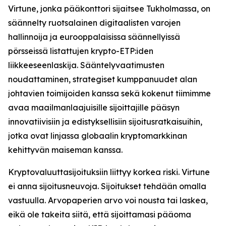
Virtune, jonka pääkonttori sijaitsee Tukholmassa, on
säännelty ruotsalainen digitaalisten varojen
hallinnoija ja eurooppalaisissa säännellyissä
pörsseissä listattujen krypto-ETP:iden
liikkeeseenlaskija. Sääntelyvaatimusten
noudattaminen, strategiset kumppanuudet alan
johtavien toimijoiden kanssa sekä kokenut tiimimme
avaa maailmanlaajuisille sijoittajille pääsyn
innovatiivisiin ja edistyksellisiin sijoitusratkaisuihin,
jotka ovat linjassa globaalin kryptomarkkinan
kehittyvän maiseman kanssa.
Kryptovaluuttasijoituksiin liittyy korkea riski. Virtune
ei anna sijoitusneuvoja. Sijoitukset tehdään omalla
vastuulla. Arvopaperien arvo voi nousta tai laskea,
eikä ole takeita siitä, että sijoittamasi pääoma