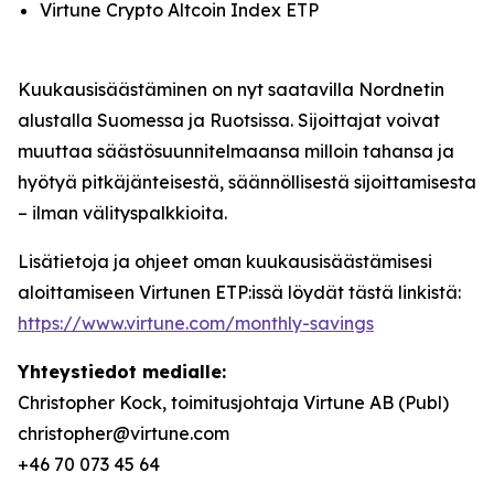
Virtune Crypto Altcoin Index ETP
Kuukausisäästäminen on nyt saatavilla Nordnetin
alustalla Suomessa ja Ruotsissa. Sijoittajat voivat
muuttaa säästösuunnitelmaansa milloin tahansa ja
hyötyä pitkäjänteisestä, säännöllisestä sijoittamisesta
– ilman välityspalkkioita.
Lisätietoja ja ohjeet oman kuukausisäästämisesi
aloittamiseen Virtunen ETP:issä löydät tästä linkistä:
https://www.virtune.com/monthly-savings
Yhteystiedot medialle:
Christopher Kock, toimitusjohtaja Virtune AB (Publ)
christopher@virtune.com
+46 70 073 45 64