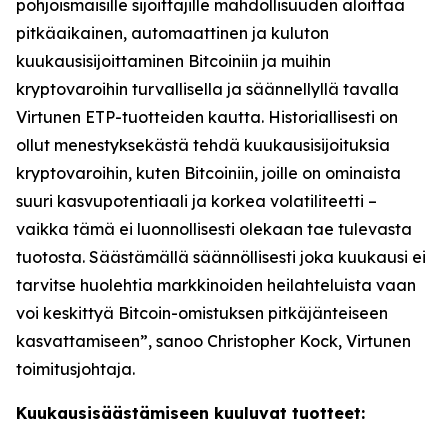
pohjoismaisille sijoittajille mahdollisuuden aloittaa
pitkäaikainen, automaattinen ja kuluton
kuukausisijoittaminen Bitcoiniin ja muihin
kryptovaroihin turvallisella ja säännellyllä tavalla
Virtunen ETP-tuotteiden kautta. Historiallisesti on
ollut menestyksekästä tehdä kuukausisijoituksia
kryptovaroihin, kuten Bitcoiniin, joille on ominaista
suuri kasvupotentiaali ja korkea volatiliteetti –
vaikka tämä ei luonnollisesti olekaan tae tulevasta
tuotosta. Säästämällä säännöllisesti joka kuukausi ei
tarvitse huolehtia markkinoiden heilahteluista vaan
voi keskittyä Bitcoin-omistuksen pitkäjänteiseen
kasvattamiseen”, sanoo Christopher Kock, Virtunen
toimitusjohtaja.
Kuukausisäästämiseen kuuluvat tuotteet: