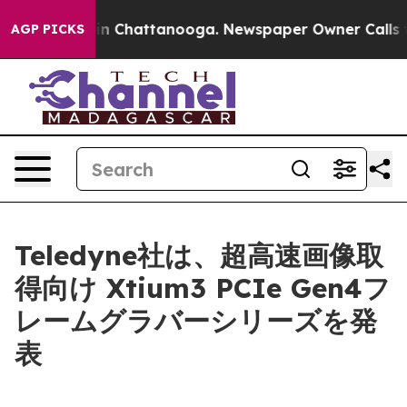
e
Chaos in Chattanooga. Newspaper Owner Calls the P
AGP PICKS
Teledyne社は、超高速画像取
得向け Xtium3 PCIe Gen4フ
レームグラバーシリーズを発
表