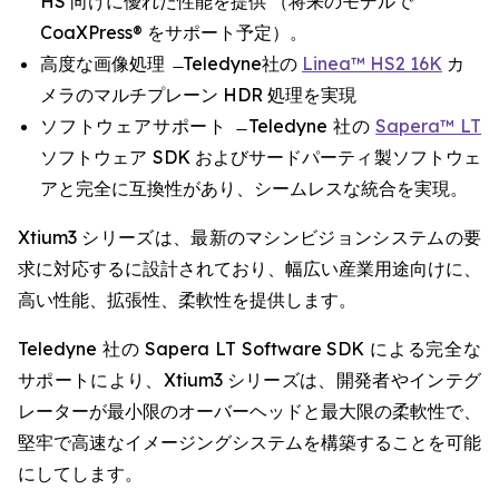
HS 向けに優れた性能を提供 （将来のモデルで
CoaXPress® をサポート予定）。
高度な画像処理 ̶ Teledyne社の
Linea™ HS2 16K
カ
メラのマルチプレーン HDR 処理を実現
ソフトウェアサポート ̶ Teledyne 社の
Sapera™ LT
ソフトウェア SDK およびサードパーティ製ソフトウェ
アと完全に互換性があり、シームレスな統合を実現。
Xtium3 シリーズは、最新のマシンビジョンシステムの要
求に対応するに設計されており、幅広い産業用途向けに、
高い性能、拡張性、柔軟性を提供します。
Teledyne 社の Sapera LT Software SDK による完全な
サポートにより、Xtium3 シリーズは、開発者やインテグ
レーターが最小限のオーバーヘッドと最大限の柔軟性で、
堅牢で高速なイメージングシステムを構築することを可能
にしてします。