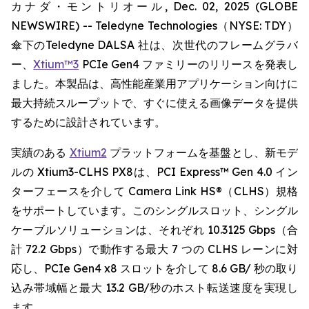
カナダ・モントリオール, Dec. 02, 2025 (GLOBE
NEWSWIRE) -- Teledyne Technologies（NYSE: TDY）
傘下のTeledyne DALSA 社は、次世代のフレームグラバ
ー、
Xtium™3
PCIe Gen4 ファミリーのリリースを発表し
ました。本製品は、高性能産業用アプリケーション向けに
最大持続スループットで、すぐに使える画像データを提供
するために設計されています。
実績のある
Xtium2
プラットフォームを基盤とし、新モデ
ルの Xtium3-CLHS PX8は、PCI Express™ Gen 4.0 イン
ターフェースを介して Camera Link HS®（CLHS）規格
をサポートしています。このシングルスロット、シングル
ケーブルソリューションは、それぞれ 10.3125 Gbps（合
計 72.2 Gbps）で動作する最大 7 つの CLHS レーンに対
応し、PCIe Gen4 x8 スロットを介して 8.6 GB/ 秒の取り
込み帯域幅と最大 13.2 GB/秒のホスト転送速度を実現し
ます。