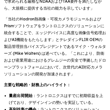
で求められる厳格なNDAAおよびTAA要件を満たしなが
ら、大規模に提供する当社の能力を示しています」
「当社のHadron熱画像・可視カメラモジュールおよび
Prismソフトウェアをラントロニクスのソリューションに
統合することで、エッジデバイスに高度な画像信号処理お
よびAI機能をもたらします」とテレダインFLIR OEMの
製品管理担当バイスプレジデントであるマイク・ウォルタ
ーズ (Mike Walters) は述べている。「これにより、防衛
および産業用途におけるグレムジーの安全で準拠したドロ
ーンプラットフォームにおいて、次世代のAI対応カメラ
ソリューションの開発が加速されます」
主要な戦略的・財務上のハイライト：
量産出荷開始
：ラントロニクスはすでに初期収益を上
げており、デザインインの勢いを実証している。
高利益率の機会
：ラントロニクスのソリューション