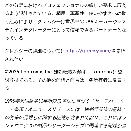
どの分野におけるプロフェッショナルの厳しい要求に応え
るよう設計されている。精度、革新性、使いやすさへの取
り組みにより、グレムジーは世界中のUAVメーカーやシス
テムインテグレーターにとって信頼できるパートナーとな
っている。
グレムジーの詳細については
https://gremsy.com/
を参照
されたい。
©2025 Lantronix, Inc. 無断転載を禁ず。Lantronixは登
録商標である。その他の商標と商号は、各所有者に帰属す
る。
1995年米国証券民事訴訟改革法に基づく「セーフハーバ
ー」条項：本ニュースリリースには、連邦証券法の意味で
の将来の見通しに関する記述が含まれており、これにはラ
ントロニクスの製品やリーダーシップに関連する記述が含