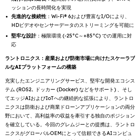
ッションの長時間化を実現
先進的な接続性
：Wi-Fi® 6および豊富なI/Oにより、
HDビデオやセンサーデータのストリーミングを可能に
堅牢な設計
：極限環境 (-25°C～+85°C) での運用に対
応
ラントロニクス：産業および防衛市場に向けたスケーラブ
ルなAIプラットフォームの構築
充実したエンジニアリングサービス、堅牢な開発エコシス
テム (ROS2､ ドッカー (Docker) などをサポート) 、そし
てエッジAIおよびIoTへの継続的な拡張により、ラントロ
ニクスは防衛および商業ドローンアプリケーションの両分
野において、高利益率の収益を牽引する独自のポジション
を確立している。今回のグレムジーとの提携は、ラントロ
ニクスがグローバルOEMにとって信頼できるAIコンピュ