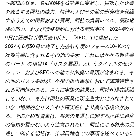
や関税の変更、買収戦略を成功裏に実施し、買収した企業
を統合する同社の能力、特許およびその他の所有権を保護
するうえでの困難および費用、同社の負債レベル、債務返
済の能力、および債務契約における制限事項、2024年9月
9日に証券取引委員会 (以下、「SEC」) に提出した、
2024年6月30日に終了した会計年度のフォーム10-Kの年
次報告書に含まれるその他の要素。これにはかかる報告書
のパートIの項目1A「リスク要因」というタイトルのセク
ション、およびSECへの他の公的提出書類が含まれる。そ
の他のリスク要因が、今後の提出書類において随時特定さ
れる可能性がある。さらに実際の結果は、同社が現在認識
していない、または同社の事業に現在重大とはみなされて
いない追加的なリスクや不確実性により異なる場合があ
る。そのため投資家は、将来の見通しに関する記述に過度
の信頼を置かないよう注意されたい。同社による将来の見
通しに関する記述は、作成日時点での事項を述べているに