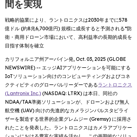
間を実現
戦略的協業により、ラントロニクスは2030年までに578
億ドル (約8兆6,700億円) 規模に成長すると予測される*防
衛・商用ドローン市場において、高利益率の長期的成長を
目指す体制を確立
カリフォルニア州アーバイン発, Oct. 03, 2025 (GLOBE
NEWSWIRE) -- エッジAIアプリケーションを可能にする
IoTソリューション向けのコンピューティングおよびコネ
クティビティのグローバルリーダーである
ラントロニクス
(Lantronix Inc.)
(NASDAQ: LTRX) は本日、同社の
NDAA/TAA準拠ソリューションが、ドローンおよび無人
航空機 (UAV) 向けの先進的なカメラジンバルスタビライ
ザーを製造する世界的企業グレムジー (Gremsy) に採用さ
れたことを発表した。ラントロニクスはカメラアプリケー
ションにおける豊富な実績を活かし、この画期的なソリュ