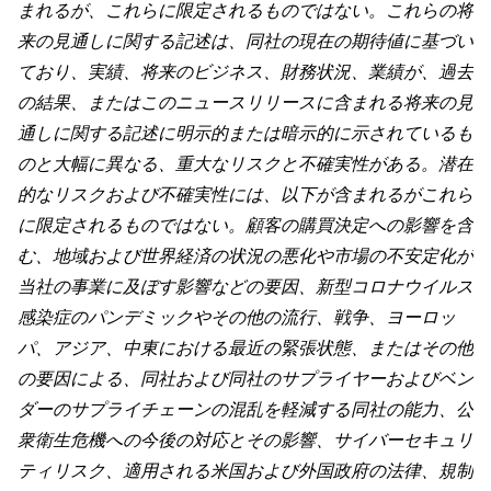
まれるが、これらに限定されるものではない。これらの将
来の見通しに関する記述は、同社の現在の期待値に基づい
ており、実績、将来のビジネス、財務状況、業績が、過去
の結果、またはこのニュースリリースに含まれる将来の見
通しに関する記述に明示的または暗示的に示されているも
のと大幅に異なる、重大なリスクと不確実性がある。潜在
的なリスクおよび不確実性には、以下が含まれるがこれら
に限定されるものではない。顧客の購買決定への影響を含
む、地域および世界経済の状況の悪化や市場の不安定化が
当社の事業に及ぼす影響などの要因、新型コロナウイルス
感染症のパンデミックやその他の流行、戦争、ヨーロッ
パ、アジア、中東における最近の緊張状態、またはその他
の要因による、同社および同社のサプライヤーおよびベン
ダーのサプライチェーンの混乱を軽減する同社の能力、公
衆衛生危機への今後の対応とその影響、サイバーセキュリ
ティリスク、適用される米国および外国政府の法律、規制