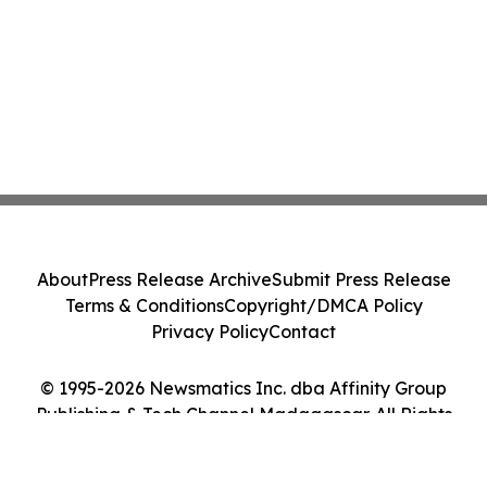
About
Press Release Archive
Submit Press Release
Terms & Conditions
Copyright/DMCA Policy
Privacy Policy
Contact
© 1995-2026 Newsmatics Inc. dba Affinity Group
Publishing & Tech Channel Madagascar. All Rights
Reserved.