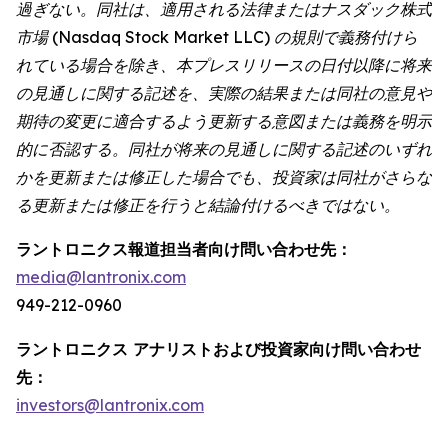
過ぎない。同社は、適用される法律またはナスダック株式
市場 (Nasdaq Stock Market LLC) の規則で義務付けら
れている場合を除き、本プレスリリースの日付以降に将来
の見通しに関する記述を、実際の結果または同社の意見や
期待の変更に適合するよう更新する意図または義務を明示
的に否認する。同社が将来の見通しに関する記述のいずれ
かを更新または修正した場合でも、投資家は同社がさらな
る更新または修正を行うと結論付けるべきではない。
ラントロニクス報道担当者向け問い合わせ先：
media@lantronix.com
949-212-0960
ラントロニクス アナリストおよび投資家向け問い合わせ
先：
investors@lantronix.com