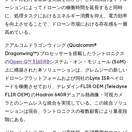
ーションによってドローンの稼働時間を延長すると同時
に、処理タスクにおけるエネルギー消費を抑え、電力効率
を向上させることで、ドローン市場における存在感を一層
高めている。
クアルコムドラゴンウィング (Qualcomm®
Dragonwing™) プロセッサーを搭載したラントロニクス
の
Open-Q™ 5165RB
システム・オン・モジュール (SoM)
上に構築された本ソリューションは、グレムジーの新しい
ドローンプラットフォームおよび同社のLynx ISRペイロ
ードを稼働させており、テレダインFLIR OEM (Teledyne
FLIR OEM) のHadron 640Rデュアル熱画像・可視カメ
ラとのシームレスな統合を実現している。この統合ソリュ
ーションは現在、ラントロニクスの複数顧客により量産段
階にある。