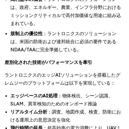
は、政府、エネルギー、農業、インフラ分野における
ミッションクリティカルで高付加価値な用途に組み込
まれている。
規制上の優位性
：ラントロニクスのソリューション
は、米国の防衛および連邦統合に必須の要件である
NDAA/TAAに完全準拠している。
差別化された技術がパフォーマンスを牽引
ラントロニクスのエッジAIソリューションを搭載したグ
レムジーのプラットフォームは以下を実現している：
エッジベースのAI処理
：物体検出、シーン認識、
SLAM、異常検知のためのオンボード推論
リアルタイム分析
：調査、地図作成、検査、防衛にお
ける運用上の意思決定を強化
飛行時間の延長
：超高効率の電力消費により、UAVミ